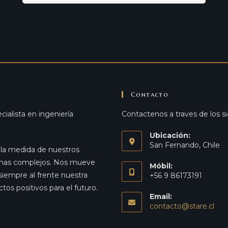
Contacto
ialista en ingeniería
Contactenos a traves de los 
Ubicación:
San Fernando, Chile
a la medida de nuestros
lemas complejos. Nos mueve
Móbil:
siempre al frente nuestra
+56 9 86173191
os positivos para el futuro.
Email:
contacto@stare.cl