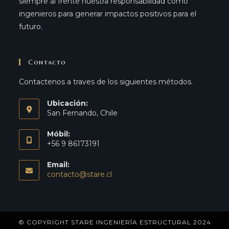
siempre al frente nuestra responsabilidad como
ingenieros para generar impactos positivos para el
futuro.
Contacto
Contactenos a traves de los siguientes métodos.
Ubicación:
San Fernando, Chile
Móbil:
+56 9 86173191
Email:
Opens
contacto@stare.cl
in
your
application
© COPYRIGHT STARE INGENIERÍA ESTRUCTURAL 2024