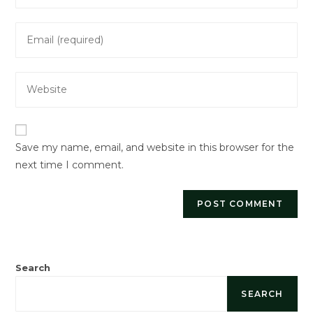
name
Enter
or
your
username
email
to
Enter
address
comment
your
to
website
comment
URL
Save my name, email, and website in this browser for the
(optional)
next time I comment.
Search
SEARCH