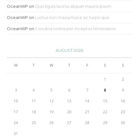
OceanWP
on
Quis ligula lacinia aliquet mauris ipsum
OceanWP
on
Luctus non massa fusce ac turpis quis
OceanWP
on
Conubia nostra per inceptos himenaeos
AUGUST 2026
M
T
W
T
F
S
S
1
2
3
4
5
6
7
8
9
10
11
12
13
14
15
16
17
18
19
20
21
22
23
24
25
26
27
28
29
30
31